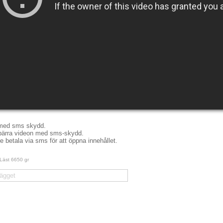
med sms skydd.
pärra videon med sms-skydd.
betala via sms för att öppna innehållet.
Läst 6650 gr
ägget