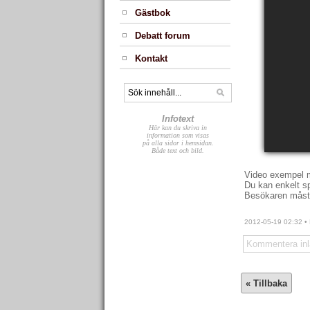
Gästbok
Debatt forum
Kontakt
Infotext
Här kan du skriva in
information som visas
på alla sidor i hemsidan.
Både text och bild.
Video exempel 
Du kan enkelt s
Besökaren måste 
2012-05-19 02:32 • 
Kommentera inl